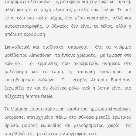
ταυρομαχία λειτουργεί ως μεταφορά για την ερωτική πράξη,
αλλά και για τη μάχη εξουσίας μεταξύ των φύλων. Το σεξ
είναι εδώ ένα πεδίο μάχης, ένα μέσο κυριαρχίας, αλλά και
αυτοκαταστροφής. Ο θάνατος δεν είναι το τέλος, αλλά η
απόλυτη κορύφωση.
Σκηνοθετικά και αισθητικά, υπάρχουν όλα τα γνώριμα
μοτίβα του Almodóvar ∙ τα έντονα χρώματα - με έμφαση στο
κόκκινο-, οι ερμηνείες που ακροβατούν ανάμεσα στο
μελόδραμα και το camp, η ισπανική κουλτούρα, οι
επιτηδευμένοι διάλογοι. Ο νεαρός Antonio Banderas
ξεχωρίζει αν και σε δεύτερο ρόλο, ενώ η Serna είναι μια
αξέχαστη femme fatale.
Το Matador είναι η καλύτερη ταινία του πρώιμου Almodóvar,
ισορροπεί επιτυχημένα πάνω στα σύνορα μεταξύ ερωτικού
θρίλερ, μαύρης κωμωδίας και μελοδράματος, χωρίς τις
υπερβολές της μετέπειτα φιλμογραφίας του.