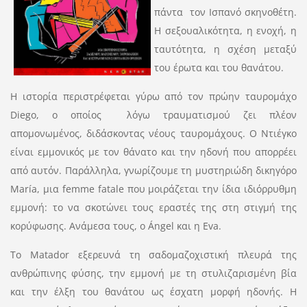
πάντα τον Ισπανό σκηνοθέτη.
Η σεξουαλικότητα, η ενοχή, η
ταυτότητα, η σχέση μεταξύ
του έρωτα και του θανάτου.
Η ιστορία περιστρέφεται γύρω από τον πρώην ταυρομάχο
Diego, ο οποίος λόγω τραυματισμού ζει πλέον
απομονωμένος, διδάσκοντας νέους ταυρομάχους. Ο Ντιέγκο
είναι εμμονικός με τον θάνατο και την ηδονή που απορρέει
από αυτόν. Παράλληλα, γνωρίζουμε τη μυστηριώδη δικηγόρο
María, μια femme fatale που μοιράζεται την ίδια ιδιόρρυθμη
εμμονή: το να σκοτώνει τους εραστές της στη στιγμή της
κορύφωσης. Ανάμεσα τους, ο Ángel και η Eva.
Το Matador εξερευνά τη σαδομαζοχιστική πλευρά της
ανθρώπινης φύσης, την εμμονή με τη στυλιζαρισμένη βία
και την έλξη του θανάτου ως έσχατη μορφή ηδονής. Η